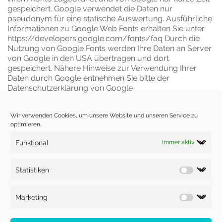
gespeichert. Google verwendet die Daten nur
pseudonym für eine statische Auswertung. Ausführliche
Informationen zu Google Web Fonts erhalten Sie unter
https://developers.google.com/fonts/faq
Durch die
Nutzung von Google Fonts werden Ihre Daten an Server
von Google in den USA übertragen und dort
gespeichert. Nähere Hinweise zur Verwendung Ihrer
Daten durch Google entnehmen Sie bitte der
Datenschutzerklärung von Google
https://policies.google.com/privacy?hl=de&gl=de
Erstellt mit dem
Datenschutz Generator
von
Wir verwenden Cookies, um unsere Website und unseren Service zu
https://easyrechtssicher.de
optimieren.
Es gilt unsere aktuelle Datenschutzerklärung vom
13.08.2020
Funktional
Immer aktiv
Statistiken
Marketing