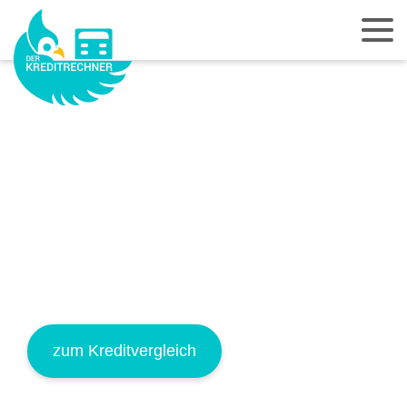
WILLST DU TRÄUME
REALISIEREN?
Wenn Du dabei auf eine passende Finanzierung
angewiesen bist, dann vergleiche direkt Deine
Kreditkonditionen und spare bares Geld.
zum Kreditvergleich