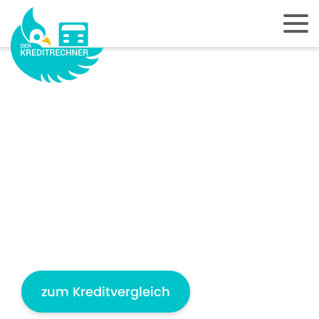
WILLST DU TRÄUME
REALISIEREN?
Wenn Du dabei auf eine passende
Finanzierung angewiesen bist, dann
vergleiche direkt Deine Kreditkonditionen
und spare bares Geld.
zum Kreditvergleich